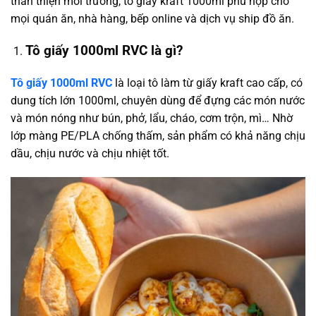
thân thiện môi trường, tô giấy kraft 1000ml phù hợp cho
mọi quán ăn, nhà hàng, bếp online và dịch vụ ship đồ ăn.
Tô giấy 1000ml RVC là gì?
Tô giấy 1000ml RVC
là loại tô làm từ giấy kraft cao cấp, có
dung tích lớn 1000ml, chuyên dùng để đựng các món nước
và món nóng như bún, phở, lẩu, cháo, cơm trộn, mì… Nhờ
lớp màng PE/PLA chống thấm, sản phẩm có khả năng chịu
dầu, chịu nước và chịu nhiệt tốt.