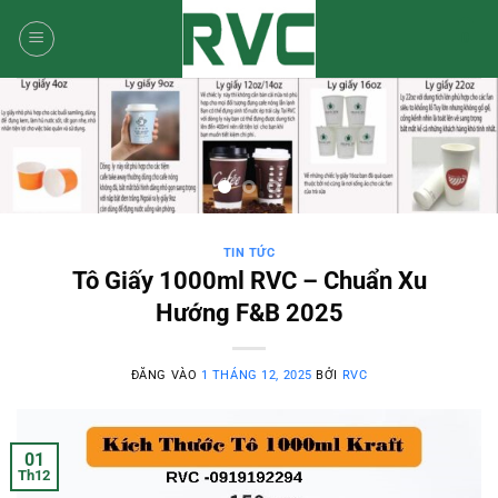
Bỏ
0
qua
nội
dung
TIN TỨC
Tô Giấy 1000ml RVC – Chuẩn Xu
Hướng F&B 2025
ĐĂNG VÀO
1 THÁNG 12, 2025
BỞI
RVC
01
Th12