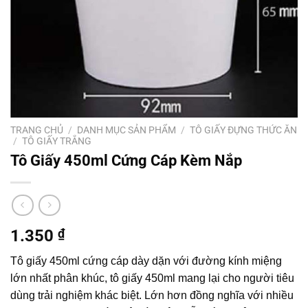
TRANG CHỦ
/
DANH MỤC SẢN PHẨM
/
TÔ GIẤY ĐỰNG THỨC ĂN
/
TÔ GIẤY TRẮNG
Tô Giấy 450ml Cứng Cáp Kèm Nắp
1.350
₫
Tô giấy 450ml cứng cáp dày dặn với đường kính miệng
lớn nhất phân khúc, tô giấy 450ml mang lại cho người tiêu
dùng trải nghiệm khác biệt. Lớn hơn đồng nghĩa với nhiều