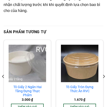
nhận chất lượng trước khi khi quyêt định lựa chọn bao bì
cho của hàng.
SẢN PHẨM TƯƠNG TỰ
Tô Giấy 2 Ngăn Hai
Tô Giấy Tròn Đựng
Tầng Đựng Thực
Thức Ăn RVC
Phẩm
3.000
₫
1.670
₫
THÊM VÀO GIỎ
THÊM VÀO GIỎ